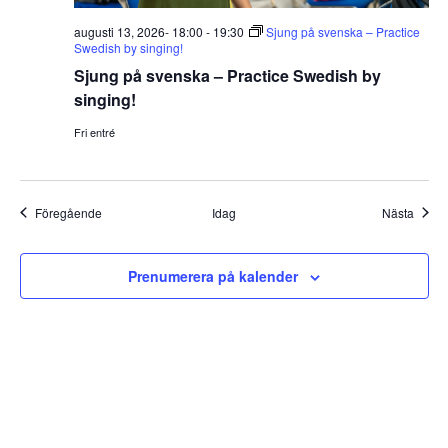
augusti 13, 2026- 18:00
-
19:30
Sjung på svenska – Practice
Swedish by singing!
Sjung på svenska – Practice Swedish by
singing!
Fri entré
Evenemang
Even
Föregående
Idag
Nästa
Prenumerera på kalender