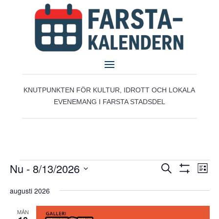
KNUTPUNKTEN FÖR KULTUR, IDROTT OCH LOKALA
EVENEMANG I FARSTA STADSDEL
Evenemang
Evenemang
Eve
Nu
 - 
8/13/2026
Sök
Lista
vyn
Search
Visa
Välj
Filter
and
augusti 2026
datum.
Views
MÅN
Navigation