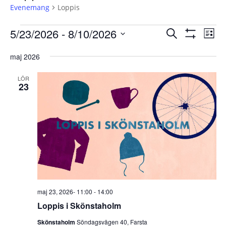
Evenemang
Loppis
Evenemang
Evenemang
Eve
5/23/2026
 - 
8/10/2026
Sök
Lista
vyn
Search
Visa
Välj
Filter
and
maj 2026
datum.
Views
LÖR
Navigation
23
maj 23, 2026- 11:00
-
14:00
Loppis i Skönstaholm
Skönstaholm
Söndagsvägen 40, Farsta