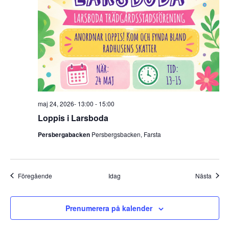
maj 24, 2026- 13:00
-
15:00
Loppis i Larsboda
Persbergabacken
Persbergsbacken, Farsta
Evenemang
Even
Föregående
Idag
Nästa
Prenumerera på kalender