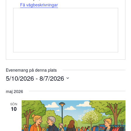
Få vägbeskrivningar
Evenemang på denna plats
5/10/2026
 - 
8/7/2026
Välj
maj 2026
datum.
SÖN
10