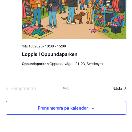
maj 10, 2026- 10:00
-
15:00
Loppis i Oppundaparken
Oppundaparken
Oppundavägen 21-23, Svedmyra
Föregående
Idag
Even
Nästa
Evenemang
Prenumerera på kalender