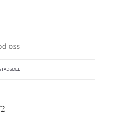
öd oss
STADSDEL
/2