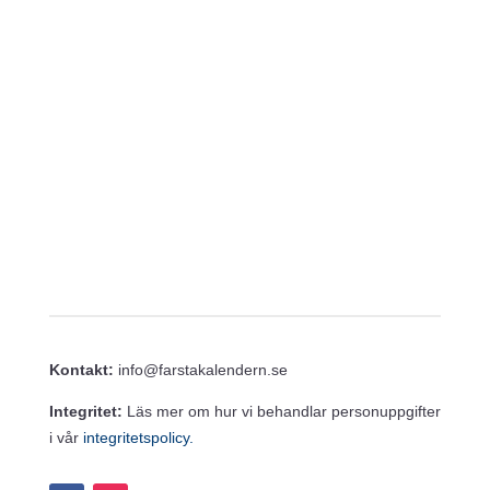
v
V
g
i
i
e
g
w
e
s
N
r
a
i
v
i
n
g
g
a
t
i
o
n
Kontakt:
info@farstakalendern.se
Integritet:
Läs mer om hur vi behandlar personuppgifter
i vår
integritetspolicy.