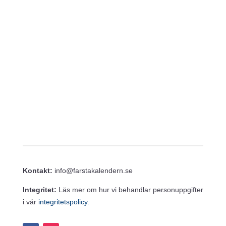
v
V
g
i
i
e
g
w
e
s
N
r
a
i
v
i
n
g
g
a
t
i
o
n
Kontakt:
info@farstakalendern.se
Integritet:
Läs mer om hur vi behandlar personuppgifter
i vår
integritetspolicy.