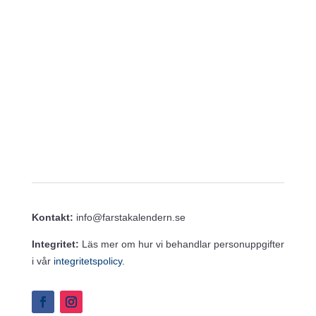
e
g
w
e
s
N
r
a
i
v
i
n
g
g
a
t
i
o
n
Kontakt:
info@farstakalendern.se
Integritet:
Läs mer om hur vi behandlar personuppgifter
i vår
integritetspolicy.