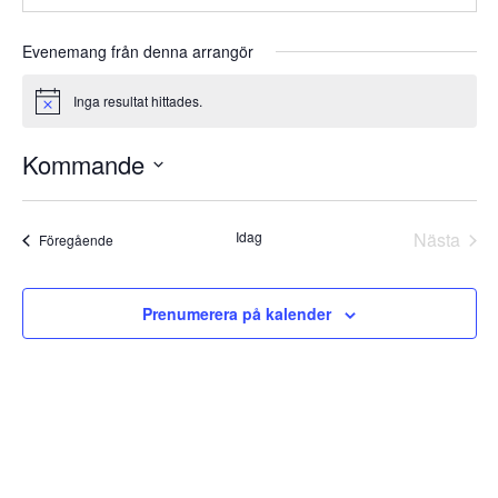
Evenemang från denna arrangör
Inga resultat hittades.
Notice
Kommande
Välj
datum.
Idag
Nästa
Evenemang
Föregående
Evene
Prenumerera på kalender