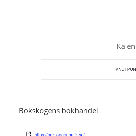
Kalen
KNUTPUN
Bokskogens bokhandel
Website
https://bokskogenbutik.se/