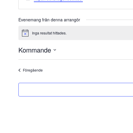
Evenemang från denna arrangör
Inga resultat hittades.
Notice
Kommande
Välj
datum.
Evenemang
Föregående