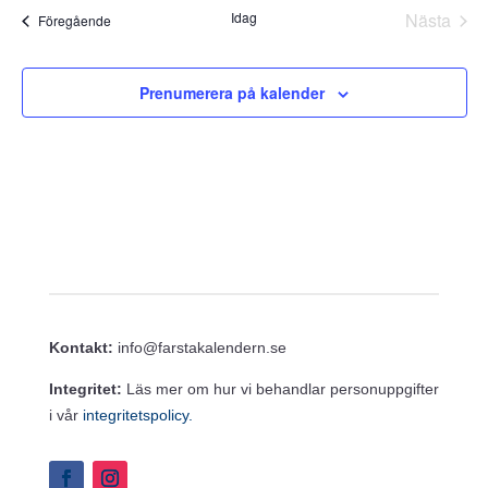
datum.
Idag
Nästa
Evenemang
Föregående
Evene
Prenumerera på kalender
Kontakt:
info@farstakalendern.se
Integritet:
Läs mer om hur vi behandlar personuppgifter
i vår
integritetspolicy.