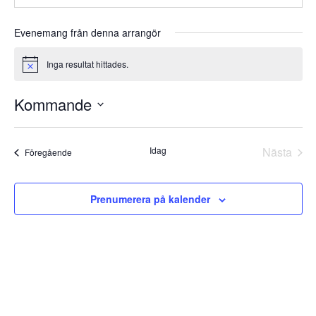
Evenemang från denna arrangör
Inga resultat hittades.
Notice
Kommande
Välj
datum.
Idag
Nästa
Evenemang
Föregående
Evene
Prenumerera på kalender