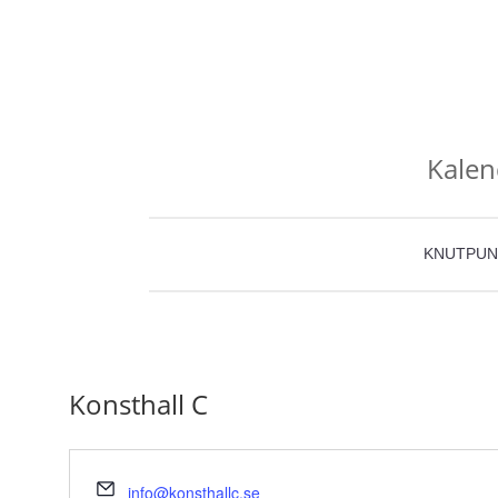
Kalen
KNUTPUN
Konsthall C
Email
info@konsthallc.se