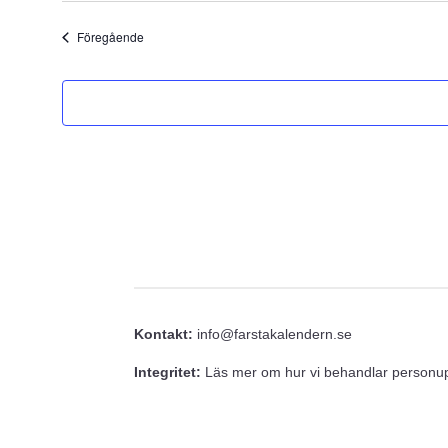
datum.
Evenemang
Föregående
Kontakt:
info@farstakalendern.se
Integritet:
Läs mer om hur vi behandlar personupp