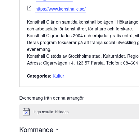
Website
https://www.konsthallc.se/
Konsthall C är en samtida konsthall belägen i Hökarängen,
och arbetsplats för konstnärer, författare och forskare.
Konsthall C grundades 2004 och erbjuder gratis entré, vilket
Deras program fokuserar på att främja social utveckling g
evenemang.
Konsthall C stöds av Stockholms stad, Kulturrådet, Reg
Adress: Cigarrvägen 14, 123 57 Farsta. Telefon: 08–604
Categories:
Kultur
Evenemang från denna arrangör
Inga resultat hittades.
Notice
Kommande
Välj