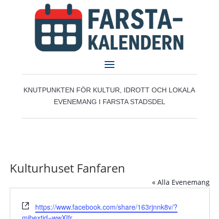
KNUTPUNKTEN FÖR KULTUR, IDROTT OCH LOKALA
EVENEMANG I FARSTA STADSDEL
Kulturhuset Fanfaren
« Alla Evenemang
Website
https://www.facebook.com/share/163rjnnk8v/?
mibextid=wwXIfr