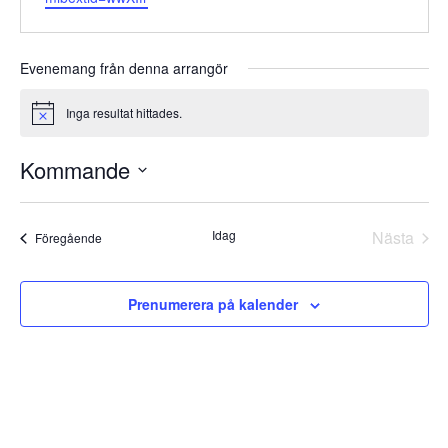
Evenemang från denna arrangör
Inga resultat hittades.
Notice
Kommande
Välj
datum.
Idag
Nästa
Evenemang
Föregående
Evene
Prenumerera på kalender