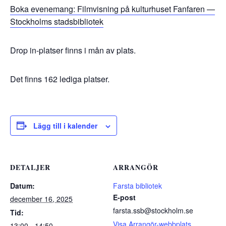
Boka evenemang: Filmvisning på kulturhuset Fanfaren —
Stockholms stadsbibliotek
Drop in-platser finns i mån av plats.
Det finns 162 lediga platser.
Lägg till i kalender
DETALJER
ARRANGÖR
Datum:
Farsta bibliotek
E-post
december 16, 2025
farsta.ssb@stockholm.se
Tid:
Visa Arrangör-webbplats
13:00 - 14:50