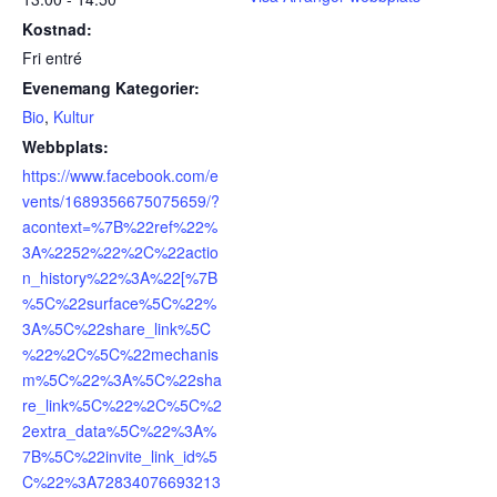
Kostnad:
Fri entré
Evenemang Kategorier:
Bio
,
Kultur
Webbplats:
https://www.facebook.com/e
vents/1689356675075659/?
acontext=%7B%22ref%22%
3A%2252%22%2C%22actio
n_history%22%3A%22[%7B
%5C%22surface%5C%22%
3A%5C%22share_link%5C
%22%2C%5C%22mechanis
m%5C%22%3A%5C%22sha
re_link%5C%22%2C%5C%2
2extra_data%5C%22%3A%
7B%5C%22invite_link_id%5
C%22%3A72834076693213