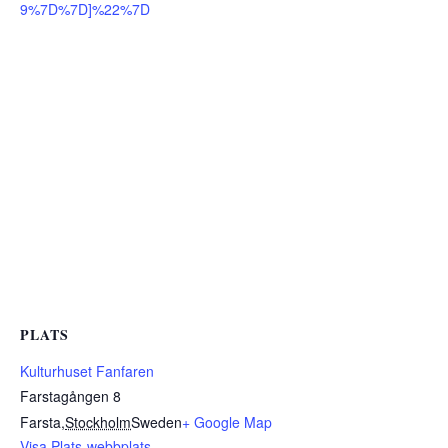
9%7D%7D]%22%7D
PLATS
Kulturhuset Fanfaren
Farstagången 8
Farsta
,
Stockholm
Sweden
+ Google Map
Visa Plats-webbplats