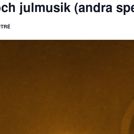
-och julmusik (andra sp
NTRÉ