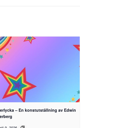
erlycka – En konstutställning av Edwin
terberg
sti 9, 2026