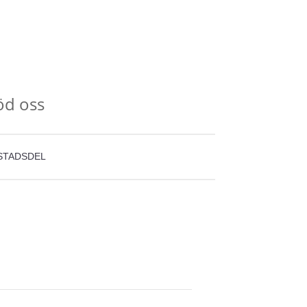
öd oss
STADSDEL