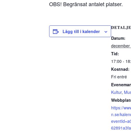
OBS! Begränsat antalet platser.
DETALJ
Lägg till i kalender
Datum:
december 
Tid:
17:00 - 18
Kostnad:
Fri entré
Eveneman
Kultur
,
Mus
Webbplat
https://ww
n.se/kalen
eventId=a
62891a3f