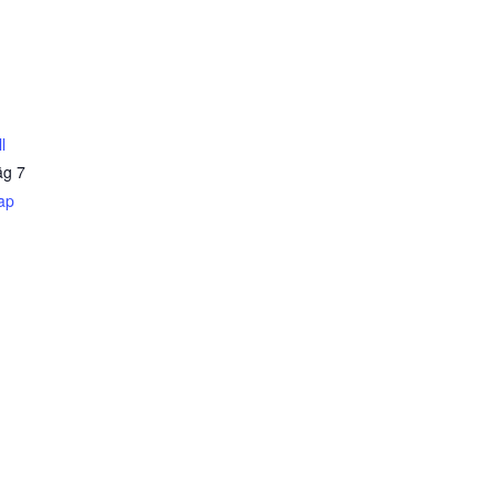
l
äg 7
ap