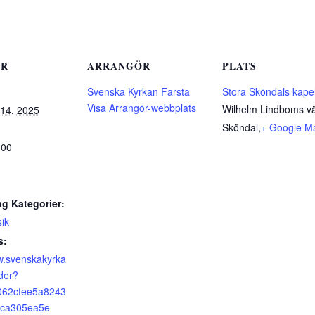
ER
ARRANGÖR
PLATS
Svenska Kyrkan Farsta
Stora Sköndals kapel
Visa Arrangör-webbplats
Wilhelm Lindboms v
14, 2025
Sköndal
,
+ Google M
:00
g Kategorier:
ik
s:
w.svenskakyrka
der?
062cfee5a8243
aca305ea5e