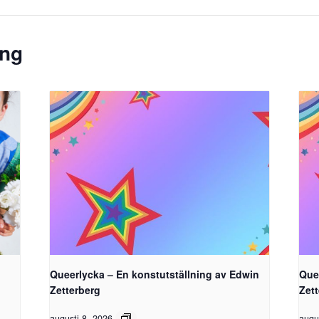
ang
Queerlycka – En konstutställning av Edwin
Que
Zetterberg
Zet
augusti 8, 2026
augu