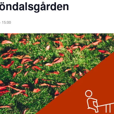
köndalsgården
- 15:00