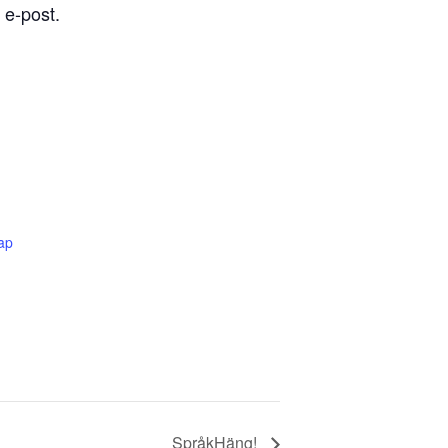
 e-post.
ap
SpråkHäng!