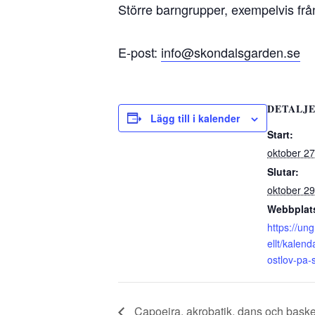
Större barngrupper, exempelvis från
E-post:
info
@skondalsgarden.se
DETALJ
Lägg till i kalender
Start:
oktober 27
Slutar:
oktober 29
Webbplat
https://un
ellt/kalen
ostlov-pa-
Capoeira, akrobatik, dans och baske