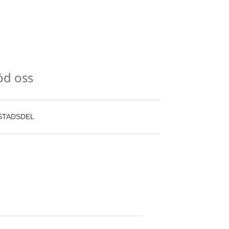
öd oss
STADSDEL