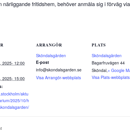
 närliggande fritidshem, behöver anmäla sig i förväg via
ER
ARRANGÖR
PLATS
Sköndalsgården
Sköndalsgården
E-post
Bagarfruvägen 44
, 2025- 12:00
info@skondalsgarden.se
Sköndal
,
+ Google M
Visa Plats-webbplats
Visa Arrangör-webbplats
, 2025- 15:00
s:
g.stockholm/aktu
darium/2025/10/h
skondalsgarden/
t