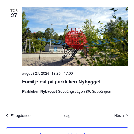
TOR
27
augusti 27, 2026- 13:30
-
17:00
Familjefest på parkleken Nybygget
Parkleken Nybygget
Gubbängsvägen 80, Gubbängen
Evenemang
Even
Föregående
Idag
Nästa