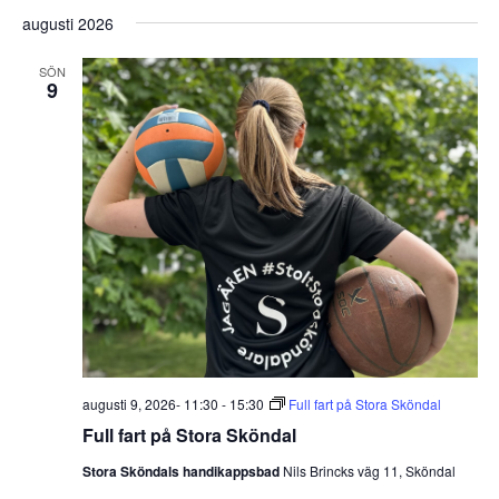
Välj
Filter
and
augusti 2026
datum.
Views
SÖN
Navigation
9
augusti 9, 2026- 11:30
-
15:30
Full fart på Stora Sköndal
Full fart på Stora Sköndal
Stora Sköndals handikappsbad
Nils Brincks väg 11, Sköndal