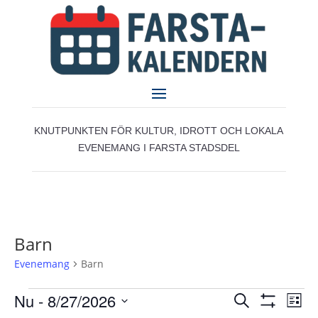
KNUTPUNKTEN FÖR KULTUR, IDROTT OCH LOKALA
EVENEMANG I FARSTA STADSDEL
Barn
Evenemang
Barn
Evenemang
Evenemang
Eve
Nu
 - 
8/27/2026
Sök
Lista
vyn
Search
Visa