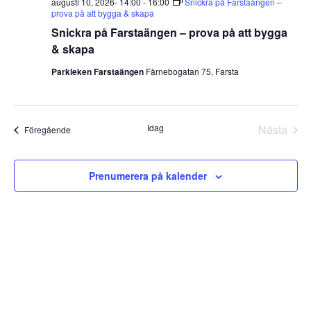
augusti 10, 2026- 14:00
-
16:00
Snickra på Farstaängen –
prova på att bygga & skapa
Snickra på Farstaängen – prova på att bygga
& skapa
Parkleken Farstaängen
Färnebogatan 75, Farsta
Idag
Nästa
Evenemang
Föregående
Evene
Prenumerera på kalender