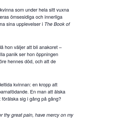
 kvinna som under hela sitt vuxna
eras ömsesidiga och innerliga
ckna sina upplevelser i
The Book of
 hon väljer att bli anakoret –
stilla panik ser hon öppningen
 före hennes död, och att de
ltida kvinnan: en kropp att
 barnafödande. En man att älska
t förälska sig i gång på gång?
or thy great pain, have mercy on my