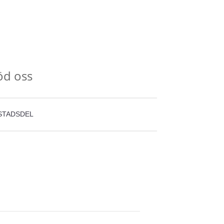
öd oss
STADSDEL