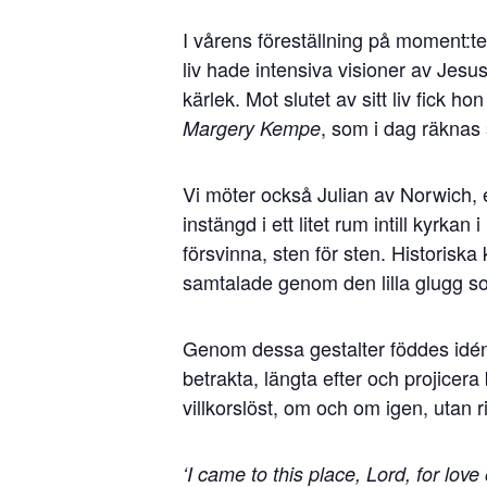
I vårens föreställning på moment:t
liv hade intensiva visioner av Je
kärlek. Mot slutet av sitt liv fick 
, som i dag räknas 
Margery Kempe
Vi möter också Julian av Norwich, e
instängd i ett litet rum intill kyrka
försvinna, sten för sten. Historisk
samtalade genom den lilla glugg s
Genom dessa gestalter föddes idén 
betrakta, längta efter och projicer
villkorslöst, om och om igen, utan 
‘I came to this place, Lord, for lo