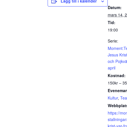
Lägg till i kalender
Datum:
mars 14, 
Tid:
19:00
Serie:
Moment:Te
Jesus Krist
och Pojkvä
april
Kostnad:
150kr – 35
Eveneman
Kultur
,
Tea
Webbplat
https://mo
stallningar
krist-var-f