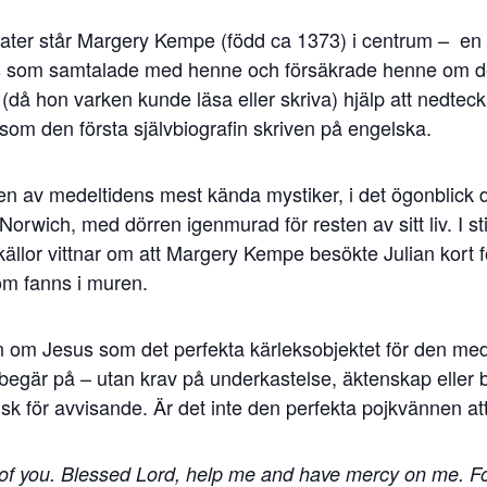
eater står Margery Kempe (född ca 1373) i centrum – en
sus som samtalade med henne och försäkrade henne om d
hon (då hon varken kunde läsa eller skriva) hjälp att nedte
som den första självbiografin skriven på engelska.
n av medeltidens mest kända mystiker, i det ögonblick då
n i Norwich, med dörren igenmurad för resten av sitt liv. I 
a källor vittnar om att Margery Kempe besökte Julian kort
om fanns i muren.
om Jesus som det perfekta kärleksobjektet för den mede
a begär på – utan krav på underkastelse, äktenskap eller
risk för avvisande. Är det inte den perfekta pojkvännen at
ve of you. Blessed Lord, help me and have mercy on me. F