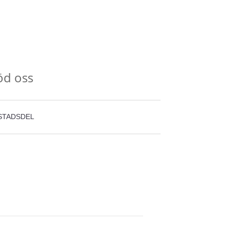
öd oss
STADSDEL