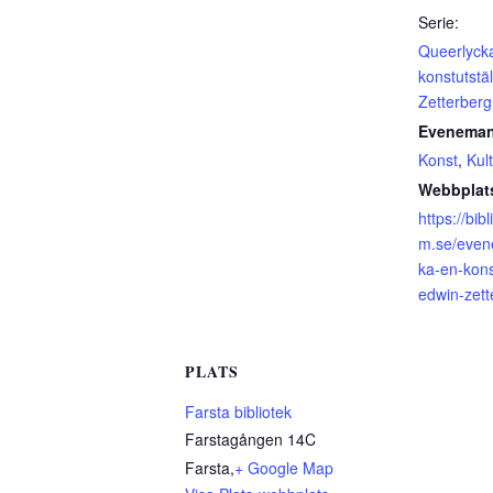
Serie:
Queerlyck
konstutstä
Zetterberg
Eveneman
Konst
,
Kul
Webbplat
https://bib
m.se/even
ka-en-kons
edwin-zett
PLATS
Farsta bibliotek
Farstagången 14C
Farsta
,
+ Google Map