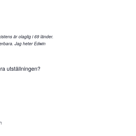
stens är olaglig i 69 länder.
nderbara. Jag heter Edwin
era utställningen?
r: