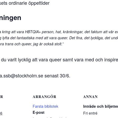
ets ordinarie öppettider
lningen
a kring att vara HBTQIA+ person, hat, kränkningar, det faktum att vår exi
jag lyfta det fantastiska med att vara queer. Det fina, det lyckliga, det u
ra trans och queer, jag är också stolt.”
 du varit lycklig att vara queer samt vara med och inspir
arsta.ssb@stockholm.se senast 30/6.
ER
ARRANGÖR
ANNAN
Farsta bibliotek
Inträde och biljette
E-post
26
Fri entré