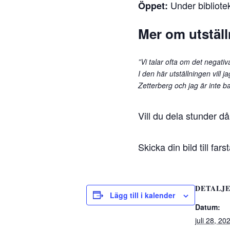
Under bibliotek
Öppet:
Mer om utstäl
”Vi talar ofta om det negativ
I den här utställningen vill 
Zetterberg och jag är inte ba
Vill du dela stunder då
Skicka din bild till f
DETALJ
Lägg till i kalender
Datum:
juli 28, 20