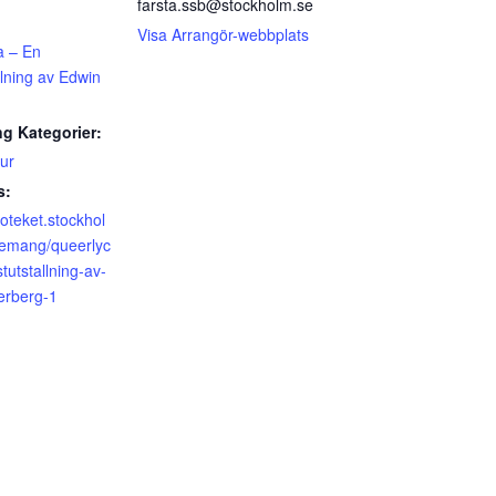
farsta.ssb@stockholm.se
Visa Arrangör-webbplats
a – En
llning av Edwin
g Kategorier:
tur
s:
lioteket.stockhol
emang/queerlyc
tutstallning-av-
erberg-1