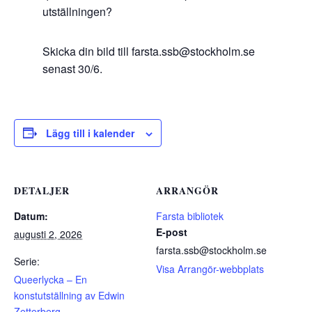
utställningen?
Skicka din bild till farsta.ssb@stockholm.se
senast 30/6.
Lägg till i kalender
DETALJER
ARRANGÖR
Datum:
Farsta bibliotek
E-post
augusti 2, 2026
farsta.ssb@stockholm.se
Serie:
Visa Arrangör-webbplats
Queerlycka – En
konstutställning av Edwin
Zetterberg