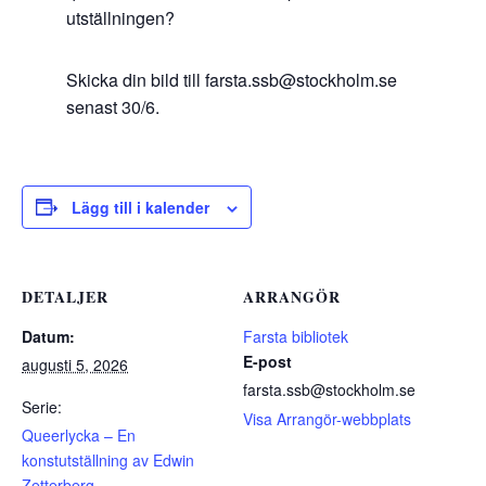
utställningen?
Skicka din bild till farsta.ssb@stockholm.se
senast 30/6.
Lägg till i kalender
DETALJER
ARRANGÖR
Datum:
Farsta bibliotek
E-post
augusti 5, 2026
farsta.ssb@stockholm.se
Serie:
Visa Arrangör-webbplats
Queerlycka – En
konstutställning av Edwin
Zetterberg