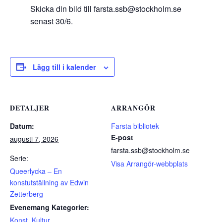
Skicka din bild till farsta.ssb@stockholm.se
senast 30/6.
Lägg till i kalender
DETALJER
ARRANGÖR
Datum:
Farsta bibliotek
E-post
augusti 7, 2026
farsta.ssb@stockholm.se
Serie:
Visa Arrangör-webbplats
Queerlycka – En
konstutställning av Edwin
Zetterberg
Evenemang Kategorier:
Konst
,
Kultur