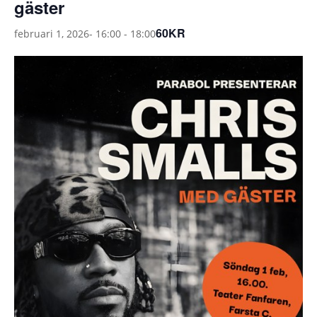
gäster
60KR
februari 1, 2026- 16:00
-
18:00