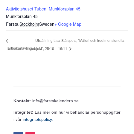
Aktivitetshuset Tuben, Munkforsplan 45
Munkforsplan 45
Farsta
,
Stockholm
Sweden
+ Google Map
Utställning Lisa Stålspets, ”Måleri och tredimensionella
Tårtbakartävling
objekt”, 25/10 – 16/11
Kontakt:
info@farstakalendern.se
Integritet:
Läs mer om hur vi behandlar personuppgifter
i vår
integritetspolicy.