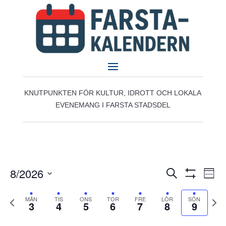
KNUTPUNKTEN FÖR KULTUR, IDROTT OCH LOKALA
EVENEMANG I FARSTA STADSDEL
Evenemang
Eve
8/2026
Sök
Vecka
vyn
Search
Visa
Välj
Filter
and
Föregående
datum
Näst
MÅN
TIS
ONS
TOR
FRE
LÖR
SÖN
3
4
5
6
7
8
9
Views
vecka
veck
Navigation