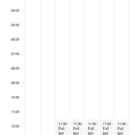
04:00
05:00
06:00
07:00
08:00
09:00
10:00
11:00
August 5, 2026
August 6, 2026
August 7, 2026
August 8, 2026
August 9, 2
11:30
-
15:30
11:30
-
15:30
11:30
-
15:30
11:30
-
15:30
11:30
-
15:
12:00
Full
Full
Full
Full
Full
fart
fart
fart
fart
fart