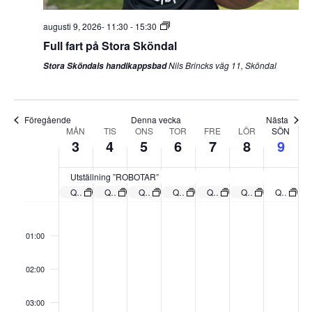
augusti 9, 2026- 11:30
-
15:30
Full fart på Stora Sköndal
Nils Brincks väg 11, Sköndal
Stora Sköndals handikappsbad
Föregående
Denna vecka
Nästa
Vecka
MÅN
TIS
ONS
TOR
FRE
LÖR
SÖN
3
4
5
6
7
8
9
Evenemang
Utställning ”ROBOTAR”
Queerlycka – En konstutställning av Edwin Zetterberg
Queerlycka – En konstutställning av Edwin Zetterberg
Queerlycka – En konstutställning av Edwin Zetterberg
Queerlycka – En konstutställning av Edwin Zetterberg
Queerlycka – En konstutställning av Edwin Zetterberg
Queerlycka – En konstutställning av Edwin Zetterberg
Queerlycka – En konstutställning av Edwin Zetterberg
måndag,
tisdag,
onsdag,
torsdag,
fredag,
lördag,
söndag,
:00
augusti
augusti
augusti
augusti
augusti
augusti
augusti
3,
4,
5,
6,
7,
8,
9,
01:00
2026
2026
2026
2026
2026
2026
2026
02:00
03:00