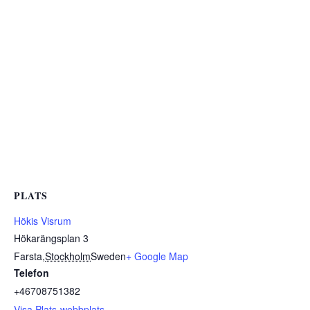
PLATS
Hökis Visrum
Hökarängsplan 3
Farsta
,
Stockholm
Sweden
+ Google Map
Telefon
+46708751382
Visa Plats-webbplats