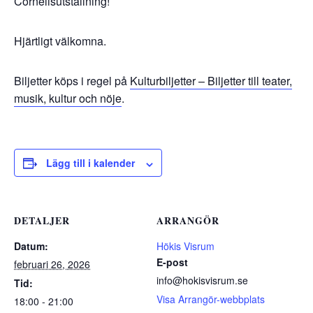
Cornelisutställning!
Hjärtligt välkomna.
Biljetter köps i regel på
Kulturbiljetter – Biljetter till teater,
musik, kultur och nöje
.
Lägg till i kalender
DETALJER
ARRANGÖR
Datum:
Hökis Visrum
E-post
februari 26, 2026
info@hokisvisrum.se
Tid:
Visa Arrangör-webbplats
18:00 - 21:00