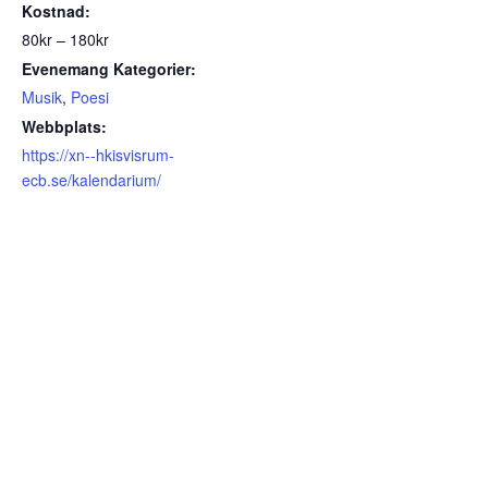
Kostnad:
80kr – 180kr
Evenemang Kategorier:
Musik
,
Poesi
Webbplats:
https://xn--hkisvisrum-
ecb.se/kalendarium/