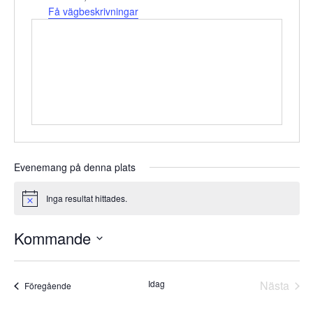
Få vägbeskrivningar
Evenemang på denna plats
Inga resultat hittades.
Notice
Kommande
Välj
datum.
Idag
Nästa
Evenemang
Föregående
Evene