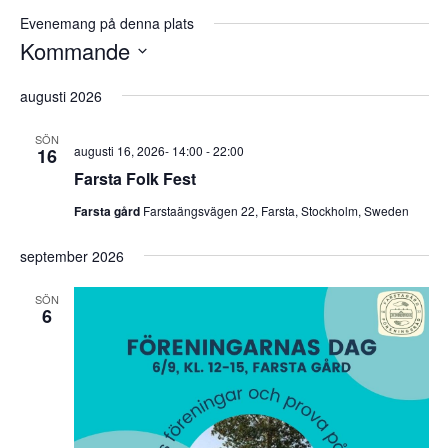
Evenemang på denna plats
Kommande
Välj
augusti 2026
datum.
SÖN
augusti 16, 2026- 14:00
-
22:00
16
Farsta Folk Fest
Farsta gård
Farstaängsvägen 22, Farsta, Stockholm, Sweden
september 2026
SÖN
6