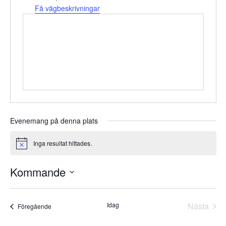
Få vägbeskrivningar
Evenemang på denna plats
Inga resultat hittades.
Notice
Kommande
Välj
datum.
Idag
Nästa
Evenemang
Föregående
Evene