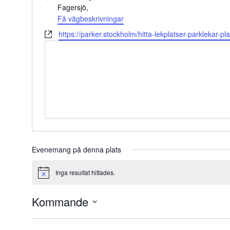
Fagersjö
,
Få vägbeskrivningar
Website
https://parker.stockholm/hitta-lekplatser-parklekar-
Evenemang på denna plats
Inga resultat hittades.
Notice
Kommande
Välj
datum.