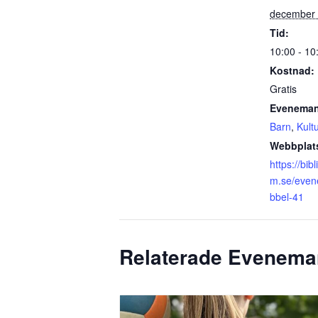
december 
Tid:
10:00 - 10
Kostnad:
Gratis
Eveneman
Barn
,
Kultu
Webbplat
https://bib
m.se/even
bbel-41
Relaterade Evenem