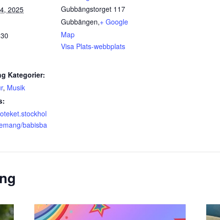
Gubbängstorget 117
4, 2025
Gubbängen
,
+ Google
Map
:30
Visa Plats-webbplats
g Kategorier:
r
,
Musik
s:
lioteket.stockhol
emang/babisba
ang