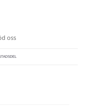
öd oss
STADSDEL