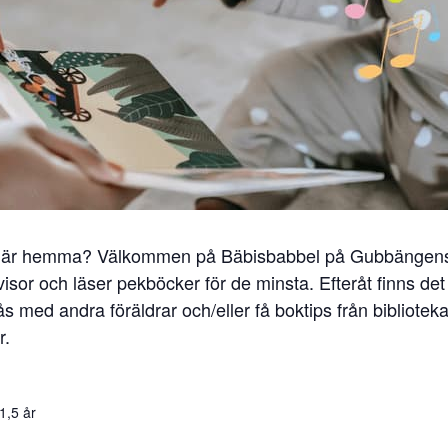
s där hemma? Välkommen på Bäbisbabbel på Gubbängens b
sor och läser pekböcker för de minsta. Efteråt finns det m
 med andra föräldrar och/eller få boktips från bibliotek
r.
1,5 år