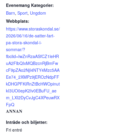
Evenemang Kategorier:
Barn
,
Sport
,
Ungdom
Webbplats:
https://www.storaskondal.se/
2026/06/16/de-satter-fart-
pa-stora-skondal-i-
sommar/?
fbclid=IwZnRzaASfCZ1leHR
uA2FlbQIxMQBzcnRjBmFw
cF9pZAo2NjI4NTY4Mzc5AA
Ee74_2XMPz9jEROzNdpFF
kDHGPFKiRnZtBcHWOpinut
kI3UO0epK2Iv0EBuFU_ae
m_LXI2DyCvJgC4XPeuwRX
FpQ
ANNAN
Inträde och biljetter:
Fri entré