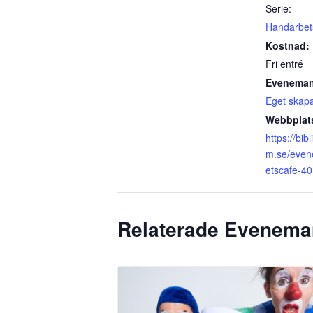
Serie:
Handarbet
Kostnad:
Fri entré
Eveneman
Eget skap
Webbplat
https://bib
m.se/eve
etscafe-40
Relaterade Evenem