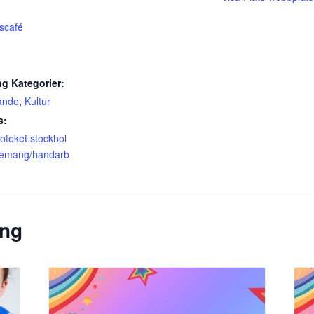
scafé
g Kategorier:
ande
,
Kultur
s:
lioteket.stockhol
nemang/handarb
ang