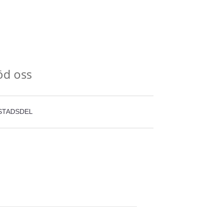
öd oss
STADSDEL