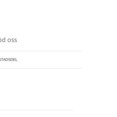
öd oss
STADSDEL