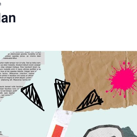
n
lan