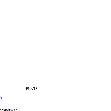
R
PLATS
ek
tockholm.se