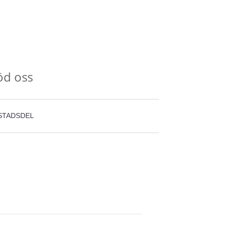
öd oss
STADSDEL