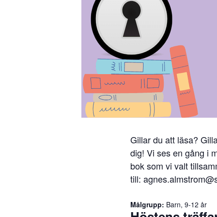
Gillar du att läsa? Gi
dig! Vi ses en gång i 
bok som vi valt tillsa
till: agnes.almstrom@
Målgrupp:
Barn, 9-12 år
Höstens träffa