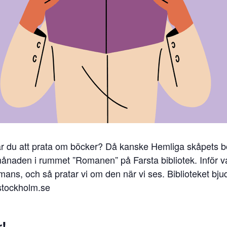
llar du att prata om böcker? Då kanske Hemliga skåpets bo
månaden i rummet ”Romanen” på Farsta bibliotek. Inför varj
mmans, och så pratar vi om den när vi ses. Biblioteket bju
stockholm.se
r!