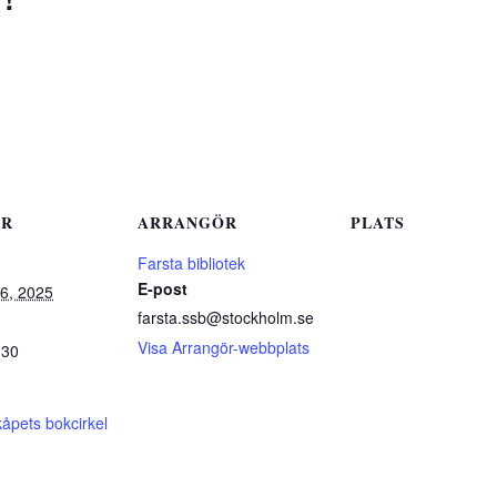
ER
ARRANGÖR
PLATS
Farsta bibliotek
E-post
6, 2025
farsta.ssb@stockholm.se
Visa Arrangör-webbplats
:30
åpets bokcirkel