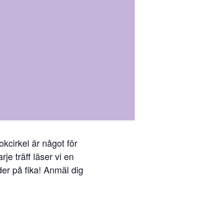
kcirkel är något för
e träff läser vi en
der på fika! Anmäl dig