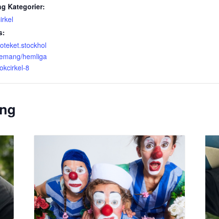
g Kategorier:
irkel
s:
lioteket.stockhol
emang/hemliga
okcirkel-8
ang