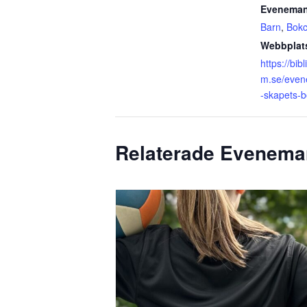
Eveneman
Barn
,
Bokc
Webbplat
https://bib
m.se/even
-skapets-b
Relaterade Evenem