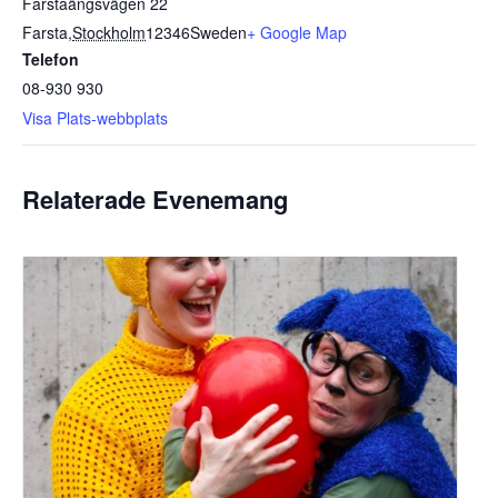
Farstaängsvägen 22
Farsta
,
Stockholm
12346
Sweden
+ Google Map
Telefon
08-930 930
Visa Plats-webbplats
Relaterade Evenemang