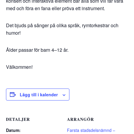
konsert och interaktiva element där alla som vill får vara
med och föra en fana eller pröva ett instrument.
Det bjuds på sånger på olika språk, rymtorkestrar och
humor!
Ålder passar för barn 4–12 år.
Välkommen!
Lägg till i kalender
DETALJER
ARRANGÖR
Datum:
Farsta stadsdelsnämnd –