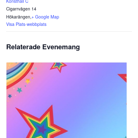
Konsthall C
Cigarrvägen 14
Hökarängen
,
+ Google Map
Visa Plats-webbplats
Relaterade Evenemang