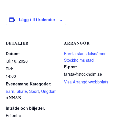
Lägg till i kalender
DETALJER
ARRANGÖR
Datum:
Farsta stadsdelsnämnd –
Stockholms stad
juli 16, 2026
E-post
Tid:
farsta@stockholm.se
14:00
Visa Arrangör-webbplats
Evenemang Kategorier:
Barn
,
Skate
,
Sport
,
Ungdom
ANNAN
Inträde och biljetter:
Fri entré