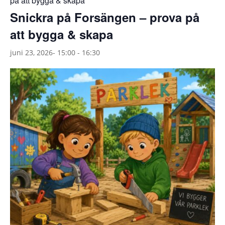
på att bygga & skapa
Snickra på Forsängen – prova på
att bygga & skapa
juni 23, 2026- 15:00
-
16:30