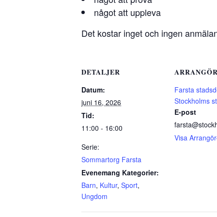
något att uppleva
Det kostar inget och ingen anmäla
DETALJER
ARRANGÖ
Datum:
Farsta stads
Stockholms s
juni 16, 2026
E-post
Tid:
farsta@stock
11:00 - 16:00
Visa Arrangör
Serie:
Sommartorg Farsta
Evenemang Kategorier:
Barn
,
Kultur
,
Sport
,
Ungdom