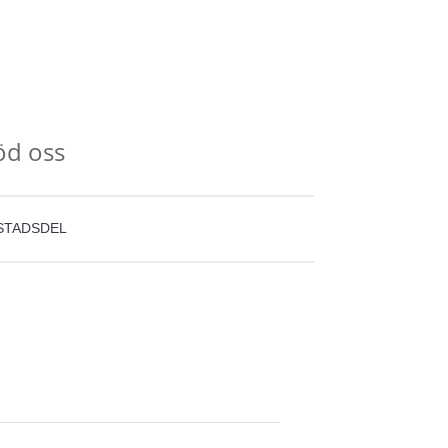
öd oss
STADSDEL