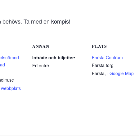
n behövs. Ta med en kompis!
R
ANNAN
PLATS
delsnämnd –
Inträde och biljetter:
Farsta Centrum
tad
Farsta torg
Fri entré
Farsta
,
+ Google Map
holm.se
-webbplats