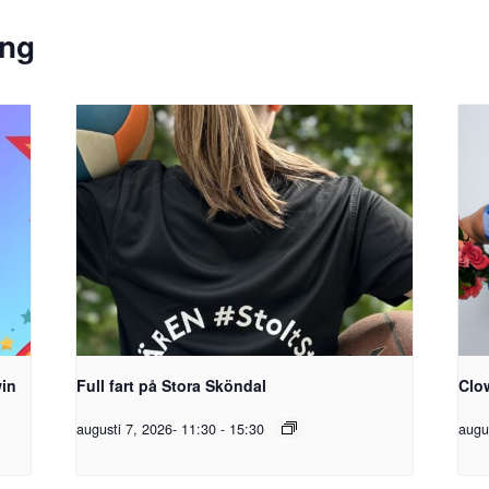
ang
win
Full fart på Stora Sköndal
Clo
augusti 7, 2026- 11:30
-
15:30
augu