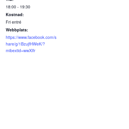
18:00 - 19:30
Kostnad:
Fri entré
Webbplats:
https://www.facebook.com/s
hare/g/1BzujfHWeK/?
mibextid=wwXIfr