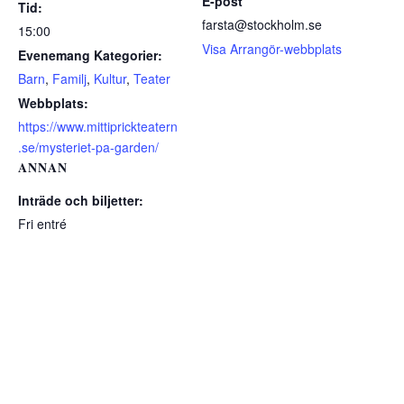
E-post
Tid:
farsta@stockholm.se
15:00
Visa Arrangör-webbplats
Evenemang Kategorier:
Barn
,
Familj
,
Kultur
,
Teater
Webbplats:
https://www.mittiprickteatern
.se/mysteriet-pa-garden/
ANNAN
Inträde och biljetter:
Fri entré