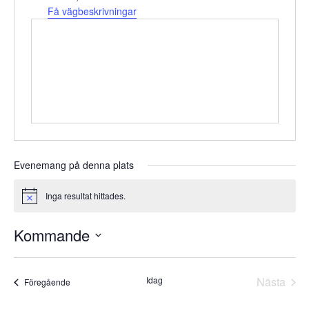
Få vägbeskrivningar
Evenemang på denna plats
Inga resultat hittades.
Notice
Kommande
Välj
datum.
Idag
Nästa
Evenemang
Föregående
Evene