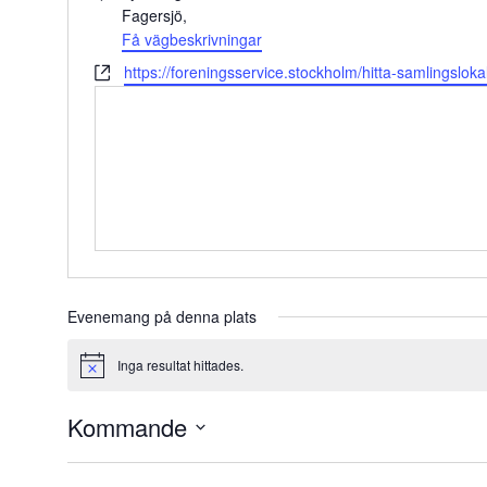
Fagersjö
,
Få vägbeskrivningar
Website
https://foreningsservice.stockholm/hitta-samlingslok
Evenemang på denna plats
Inga resultat hittades.
Notice
Kommande
Välj
datum.