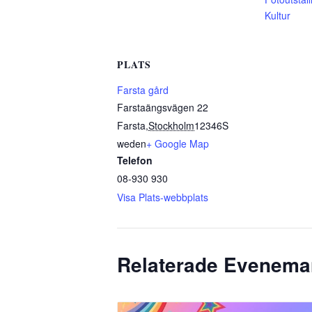
Kultur
PLATS
Farsta gård
Farstaängsvägen 22
Farsta
,
Stockholm
12346
S
weden
+ Google Map
Telefon
08-930 930
Visa Plats-webbplats
Relaterade Evenem