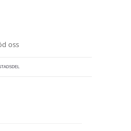
öd oss
STADSDEL