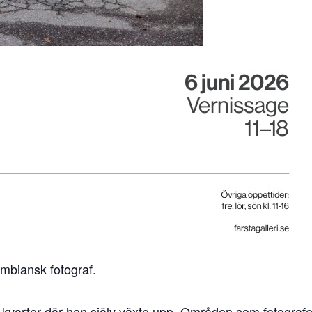
mbiansk fotograf.
de kvarter där han själv växte upp. Områden som fotograf