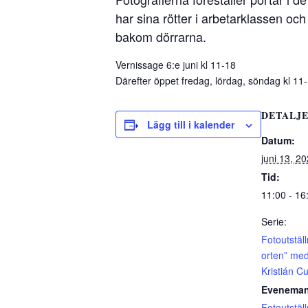
har sina rötter i arbetarklassen oc
bakom dörrarna.
Vernissage 6:e juni kl 11-18
Därefter öppet fredag, lördag, söndag kl 11
DETALJ
Lägg till i kalender
Datum:
juni 13, 2
Tid:
11:00 - 16
Serie:
Fotoutställ
orten” med
Kristián C
Eveneman
Fotoutstäl