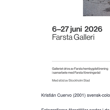
Kristián Cuervo (2001) svensk-colo
Fotografierna föreställer portar i 