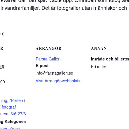
h invandrarfamiljer. Det är fotografier utan människor och
-16
ER
ARRANGÖR
ANNAN
Farsta Galleri
Inträde och biljette
E-post
026
Fri entré
info@farstagalleri.se
Visa Arrangör-webbplats
:00
ning, ”Porten i
 fotograf
uervo, 6/6-27/6
g Kategorier:
lning
,
Konst
,