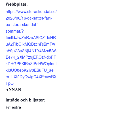
Webbplats:
https://www.storaskondal.se/
2026/06/16/de-satter-fart-
pa-stora-skondal-i-
sommar/?
fbclid=IwZnRzaASfCZ1leHR
uA2FlbQIxMQBzcnRjBmFw
cF9pZAo2NjI4NTY4Mzc5AA
Ee74_2XMPz9jEROzNdpFF
kDHGPFKiRnZtBcHWOpinut
kI3UO0epK2Iv0EBuFU_ae
m_LXI2DyCvJgC4XPeuwRX
FpQ
ANNAN
Inträde och biljetter:
Fri entré