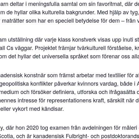
arn deltar i meningsfulla samtal om sin favoritmat, där
m de hyllar olika kulturella bakgrunder. Med hjälp av ty
 maträtter som har en speciell betydelse för dem – från v
 utställning där varje klass konstverk visas upp inuti 
hall Cs väggar. Projektet främjar tvärkulturell förståelse, k
det hyllar det universella språket som förenar oss all
densisk konstnär som främst arbetar med textilier för 
geopolitiska konflikter påverkar kvinnors vardag, både i 
m medium och försöker definiera, utforska och ifrågasätt
nnes intresse för representationens kraft, särskilt när d
eller vykort med kändisar.
y, där hon 2020 tog examen från avdelningen för måleri 
cotia, och är kanadensisk Fulbright- och postdoktorandst