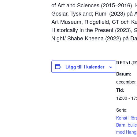
of Art and Sciences (2015–2016).
Goslar, Tyskland; Rumi (2023) på
Art Museum, Ridgefield, CT och K
Historically in the Present (2023)
Night/ Shabe Kheena (2022) på Dav
DETALJ
Lägg till i kalender
Datum:
december 
Tid:
12:00 - 17
Serie:
Konst i fö
Barn, bulle
med Hanga