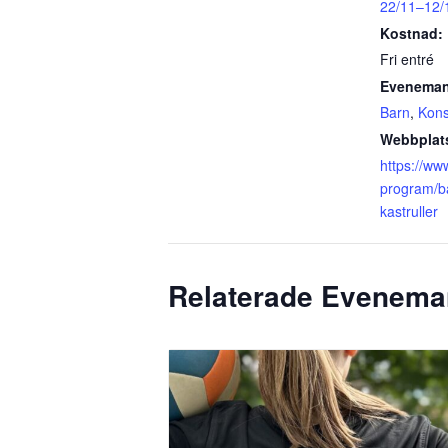
22/11–12/
Kostnad:
Fri entré
Eveneman
Barn
,
Kons
Webbplat
https://ww
program/ba
kastruller
Relaterade Evenem