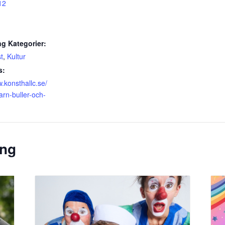
12
g Kategorier:
t
,
Kultur
s:
w.konsthallc.se/
rn-buller-och-
ang