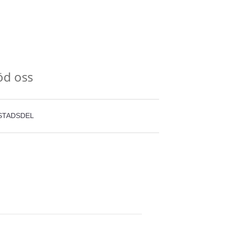
öd oss
STADSDEL