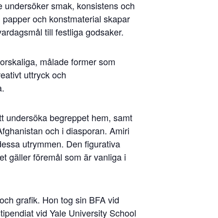
 de undersöker smak, konsistens och
g, papper och konstmaterial skapar
ardagsmål till festliga godsaker.
storskaliga, målade former som
reativt uttryck och
a.
att undersöka begreppet hem, samt
Afghanistan och i diasporan. Amiri
a dessa utrymmen. Den figurativa
et gäller föremål som är vanliga i
och grafik. Hon tog sin BFA vid
ipendiat vid Yale University School