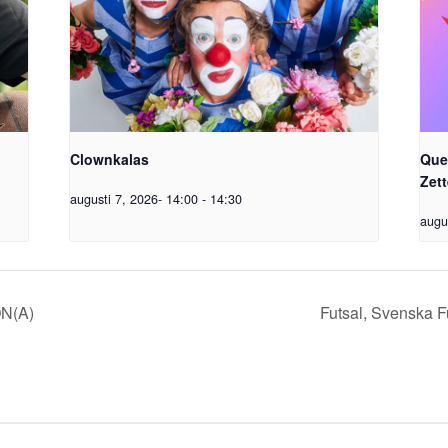
Clownkalas
Que
Zet
augusti 7, 2026- 14:00
-
14:30
augu
ÖN(A)
Futsal, Svenska F