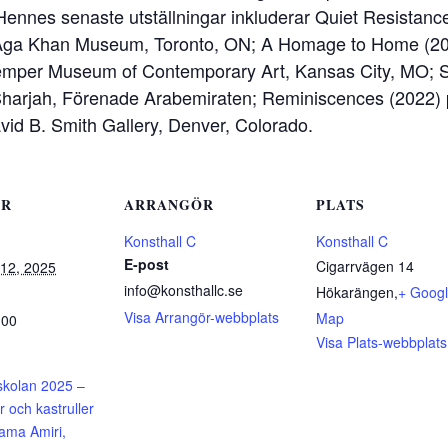
 Hennes senaste utställningar inkluderar Quiet Resist
 Aga Khan Museum, Toronto, ON; A Homage to Home (20
emper Museum of Contemporary Art, Kansas City, MO; Sh
, Sharjah, Förenade Arabemiraten; Reminiscences (2022)
id B. Smith Gallery, Denver, Colorado.
ER
ARRANGÖR
PLATS
Konsthall C
Konsthall C
E-post
Cigarrvägen 14
12, 2025
info@konsthallc.se
Hökarängen
,
+ Goog
Visa Arrangör-webbplats
Map
:00
Visa Plats-webbplats
rskolan 2025 –
r och kastruller
ma Amiri,